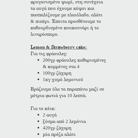
φρυγανισμένο ψωμί, στη συνέχεια
τα αυγά που έχουμε κόψει και
πασπαλίζουμε με ελαιόλαδο, αλάτι
& πιπέρι. Έπειτα προσθέτουμε το
καβουρδισμένο κουκουνάρι ή το
λιναρόσπορο.
Lemon & Strawberry cake:
Για τις φράουλες:
200γρ φράουλες καθαρισμένες
& κομμένες στα 4
100γρ ζάχαρη
1κγ χυμό λεμονιού
Βράζουμε όλα τα παραπάνω μαζί σε
μέτρια φωτιά για 10 λεπτά.
Για το κέικ:
2 αυγά
ξύσμα από 2 λεμόνια
420γρ ζάχαρη
μία πρέζα αλάτι