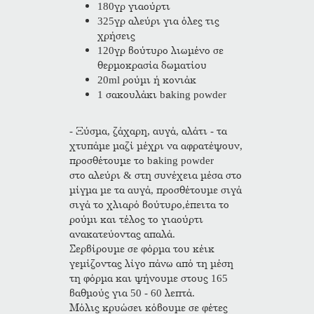
180γρ γιαούρτι
325γρ αλεύρι για όλες τις
χρήσεις
120γρ βούτυρο λιωμένο σε
θερμοκρασία δωματίου
20ml ρούμι ή κονιάκ
1 σακουλάκι baking powder
- Ξύσμα, ζάχαρη, αυγά, αλάτι - τα
χτυπάμε μαζί μέχρι να αφρατέψουν,
προσθέτουμε το baking powder
στο αλεύρι & στη συνέχεια μέσα στο
μίγμα με τα αυγά, προσθέτουμε σιγά
σιγά το χλιαρό βούτυρο,έπειτα το
ρούμι και τέλος το γιαούρτι
ανακατεύοντας απαλά.
Σερβίρουμε σε φόρμα του κέικ
γεμίζοντας λίγο πάνω από τη μέση
τη φόρμα και ψήνουμε στους 165
βαθμούς για 50 - 60 λεπτά.
Μόλις κρυώσει κόβουμε σε φέτες