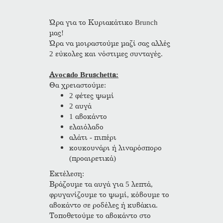
Ώρα για το Κυριακάτικο Brunch
μας!
Ώρα να μοιραστούμε μαζί σας αλλές
2 εύκολες και νόστιμες συνταγές.
Avocado Bruschetta:
Θα χρειαστούμε:
2 φέτες ψωμί
2 αυγά
1 αβοκάντο
ελαιόλαδο
αλάτι - πιπέρι
κουκουνάρι ή λιναρόσπορο
(προαιρετικά)
Εκτέλεση:
Βράζουμε τα αυγά για 5 λεπτά,
φρυγανίζουμε το ψωμί, κόβουμε το
αβοκάντο σε ροδέλες ή κυβάκια.
Τοποθετούμε το αβοκάντο στο