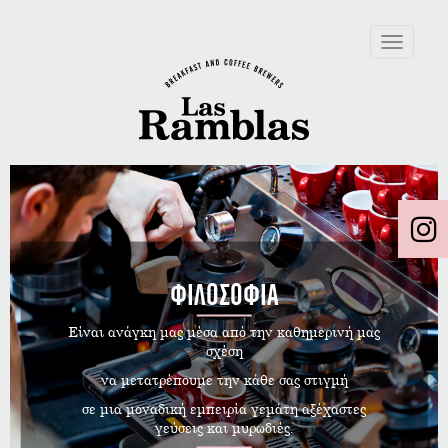
Toggle
navigation
ΦΙΛΟΣΟΦΙΑ
Είναι ανάγκη μας μέσα από την καθημερινή μας
σχέση
να μετατρέπουμε την κάθε σας στιγμή
σε μια μοναδική εμπειρία γεμάτη αξέχαστες
γεύσεις και μυρωδιές.