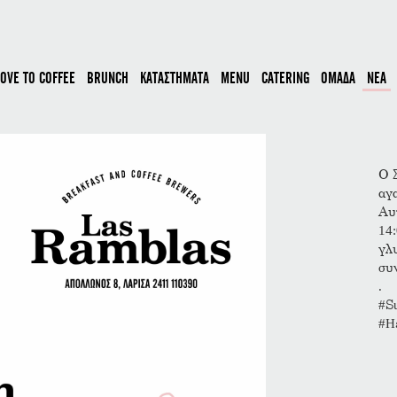
LOVE TO COFFEE
BRUNCH
ΚΑΤΑΣΤΗΜΑΤΑ
MENU
CATERING
ΟΜΑΔΑ
ΝΕΑ
Ο 
αγ
Αυ
14
γλ
συ
.
#S
#H