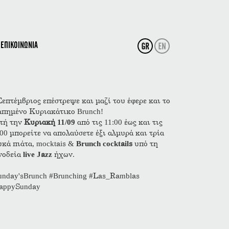
ΕΠΙΚΟΙΝΩΝΙΑ
Σεπτέμβριος επέστρεψε και μαζί του έφερε και το
απημένο Κυριακάτικο Brunch!
τή την
Κυριακή 11/09
από τις 11:00 έως και τις
:00 μπορείτε να απολαύσετε έξι αλμυρά και τρία
υκά πιάτα, mocktais &
Brunch cocktails
υπό τη
νοδεία
live Jazz
ήχων.
unday'sBrunch #Brunching #Las_Ramblas
appySunday