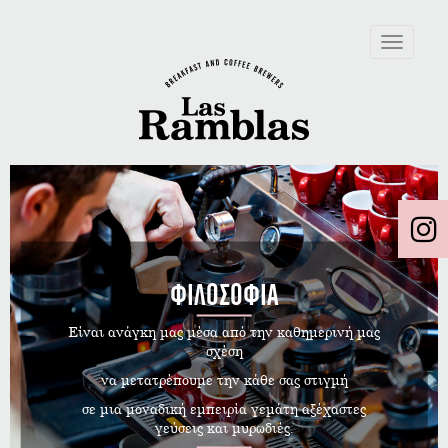
Toggle
navigation
ΦΙΛΟΣΟΦΙΑ
Είναι ανάγκη μας μέσα από την καθημερινή μας
σχέση
να μετατρέπουμε την κάθε σας στιγμή
σε μια μοναδική εμπειρία γεμάτη αξέχαστες
γεύσεις και μυρωδιές.